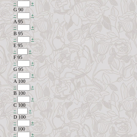
−
+
G 90
−
+
A 95
−
+
B 95
−
+
E 95
−
+
F 95
−
+
G 95
−
+
A 100
−
+
B 100
−
+
C 100
−
+
D 100
−
+
E 100
−
+