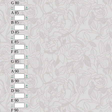
G 80
−
+
A 85
−
+
B 85
−
+
D 85
−
+
E 85
−
+
F 85
−
+
G 85
−
+
A 90
−
+
B 90
−
+
D 90
−
+
E 90
−
+
F 90