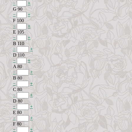
−
+
G 90
−
+
F 100
−
+
E 105
−
+
B 110
−
+
D 110
−
+
A 80
−
+
B 80
−
+
C 80
−
+
D 80
−
+
E 80
−
+
F 80
−
+