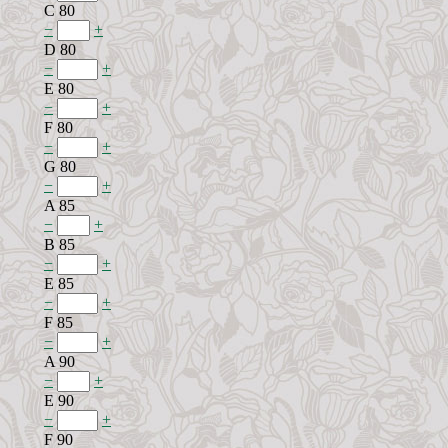
C 80
−
+
D 80
−
+
E 80
−
+
F 80
−
+
G 80
−
+
A 85
−
+
B 85
−
+
E 85
−
+
F 85
−
+
A 90
−
+
E 90
−
+
F 90