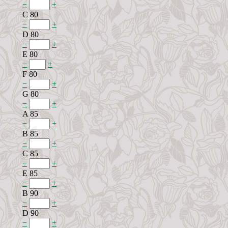
−
+
C 80
−
+
D 80
−
+
E 80
−
+
F 80
−
+
G 80
−
+
A 85
−
+
B 85
−
+
C 85
−
+
E 85
−
+
B 90
−
+
D 90
−
+