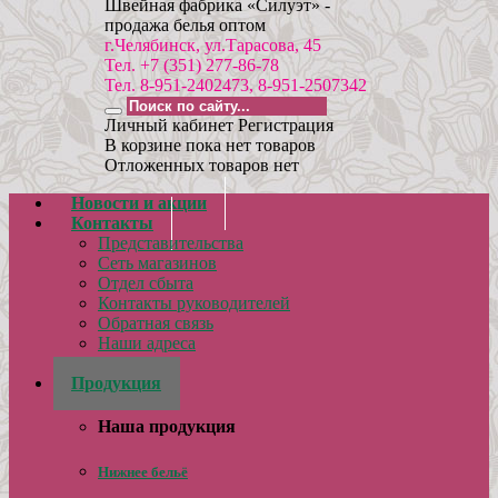
Швейная фабрика «Силуэт» -
продажа белья оптом
г.Челябинск, ул.Тарасова, 45
Тел. +7 (351) 277-86-78
Тел. 8-951-2402473, 8-951-2507342
Личный кабинет
Регистрация
В корзине пока нет товаров
Отложенных товаров нет
Новости и акции
Контакты
Представительства
Сеть магазинов
Отдел сбыта
Контакты руководителей
Обратная связь
Наши адреса
Реквизиты
Продукция
Наша продукция
Нижнее бельё