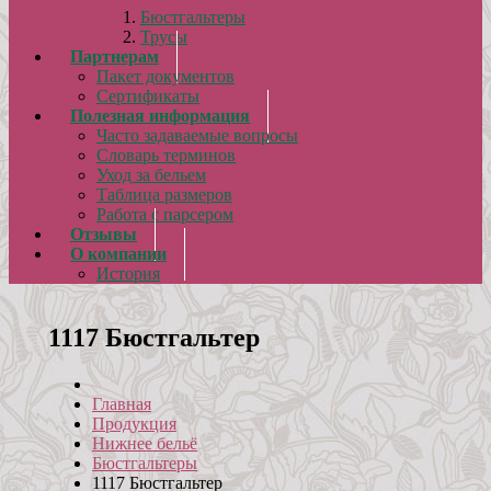
Бюстгальтеры
Трусы
Партнерам
Пакет документов
Сертификаты
Полезная информация
Часто задаваемые вопросы
Словарь терминов
Уход за бельем
Таблица размеров
Работа с парсером
Отзывы
О компании
История
1117 Бюстгальтер
Главная
Продукция
Нижнее бельё
Бюстгальтеры
1117 Бюстгальтер