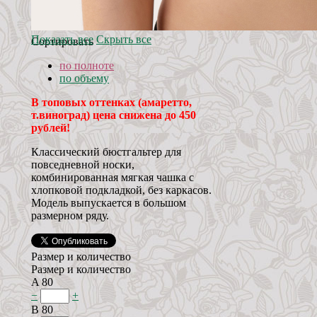
Показать все
Скрыть все
Сортировать
по полноте
по объему
В топовых оттенках (амаретто,
т.виноград) цена снижена до 450
рублей!
Классический бюстгальтер для
повседневной носки,
комбинированная мягкая чашка с
хлопковой подкладкой, без каркасов.
Модель выпускается в большом
размерном ряду.
Размер и количество
Размер и количество
A 80
−
+
B 80