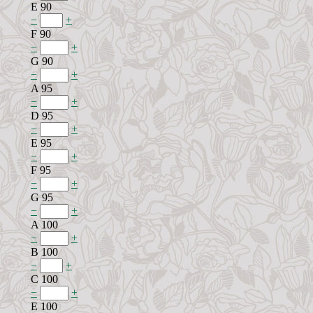
E 90
−
+
F 90
−
+
G 90
−
+
A 95
−
+
D 95
−
+
E 95
−
+
F 95
−
+
G 95
−
+
A 100
−
+
B 100
−
+
C 100
−
+
E 100