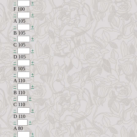
−
+
F 100
−
+
A 105
−
+
B 105
−
+
C 105
−
+
D 105
−
+
E 105
−
+
A 110
−
+
B 110
−
+
C 110
−
+
D 110
−
+
A 80
−
+