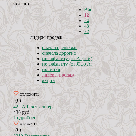
Фильтр
Вѝе
12
24
48
72
лидеры продаж
сначала дешёвые
сначала дорогие
по алфавиту (от А до Я)
по алфавиту (от Я до А)
новинки
лидеры продаж
акции
отложить
(0)
422 А Бюстгальтер
436 руб
Подробнее
отложить
(0)