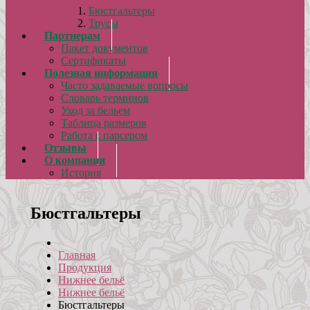
Бюстгальтеры
Трусы
Партнерам
Пакет документов
Сертификаты
Полезная информация
Часто задаваемые вопросы
Словарь терминов
Уход за бельем
Таблица размеров
Работа с парсером
Отзывы
О компании
История
Бюстгальтеры
Главная
Продукция
Нижнее бельё
Нижнее бельё
Бюстгальтеры