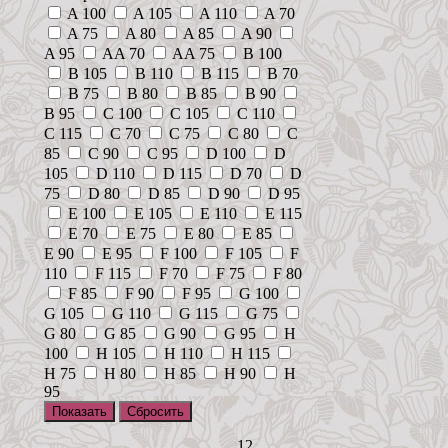
A 100
A 105
A 110
A 70
A 75
A 80
A 85
A 90
A 95
AA 70
AA 75
B 100
B 105
B 110
B 115
B 70
B 75
B 80
B 85
B 90
B 95
C 100
C 105
C 110
C 115
C 70
C 75
C 80
C
85
C 90
C 95
D 100
D
105
D 110
D 115
D 70
D
75
D 80
D 85
D 90
D 95
E 100
E 105
E 110
E 115
E 70
E 75
E 80
E 85
E 90
E 95
F 100
F 105
F
110
F 115
F 70
F 75
F 80
F 85
F 90
F 95
G 100
G 105
G 110
G 115
G 75
G 80
G 85
G 90
G 95
H
100
H 105
H 110
H 115
H 75
H 80
H 85
H 90
H
95
12