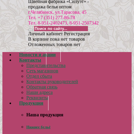
Швейная фабрика «Силуэт» -
продажа белья оптом
г.Челябинск, ул.Тарасова, 45
Тел. +7 (351) 277-86-78
Тел. 8-951-2402473, 8-951-2507342
Личный кабинет
Регистрация
В корзине пока нет товаров
Отложенных товаров нет
Новости и акции
Контакты
Представительства
Сеть магазинов
Отдел сбыта
Контакты руководителей
Обратная связь
Наши адреса
Реквизиты
Продукция
Наша продукция
Нижнее бельё