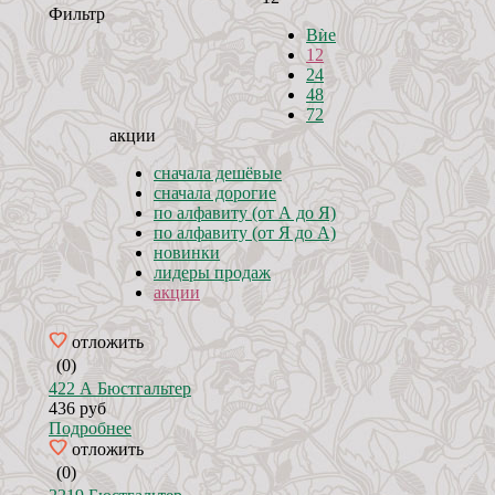
Фильтр
Вѝе
12
24
48
72
акции
сначала дешёвые
сначала дорогие
по алфавиту (от А до Я)
по алфавиту (от Я до А)
новинки
лидеры продаж
акции
отложить
(0)
422 А Бюстгальтер
436 руб
Подробнее
отложить
(0)