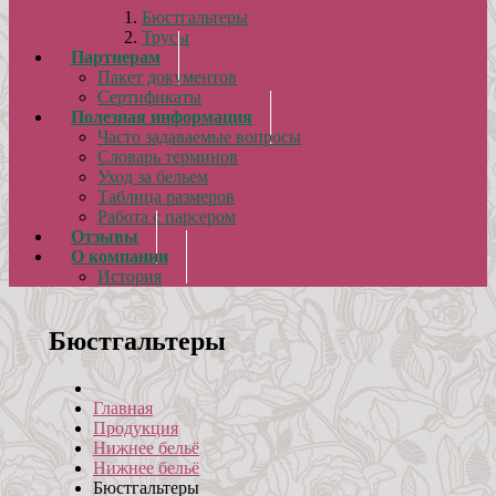
Бюстгальтеры
Трусы
Партнерам
Пакет документов
Сертификаты
Полезная информация
Часто задаваемые вопросы
Словарь терминов
Уход за бельем
Таблица размеров
Работа с парсером
Отзывы
О компании
История
Бюстгальтеры
Главная
Продукция
Нижнее бельё
Нижнее бельё
Бюстгальтеры