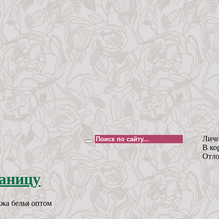
Личн
В ко
Отло
жа белья оптом