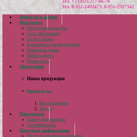
Тел. +7 (351) 277-86-78
Тел. 8-951-2402473, 8-951-2507342
Новости и акции
Контакты
Представительства
Сеть магазинов
Отдел сбыта
Контакты руководителей
Обратная связь
Наши адреса
Реквизиты
Продукция
Наша продукция
Нижнее бельё
Бюстгальтеры
Трусы
Партнерам
Пакет документов
Сертификаты
Полезная информация
Часто задаваемые вопросы