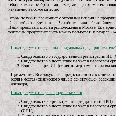
себя такими своеобразными походами. При этом всем наши
неизменно высокое качество.
Чтобы получить прайс-лист с оптовыми ценами на продукц
Головной офис Компании в Челябинске или в ближайшее ре
Наши представительства расположены в Москве, Екатеринб
телефоны представительств можно посмотреть в разделе «К
Пакет документов для индивидуальных предпринимателе
Свидетельство о государственной регистрации ИП
Свидетельство о постановке на учёт в налоговом ор
Копия паспорта ИП (серия, номер, кем и когда выдан
Примечание: Все документы предоставляются в копиях, з
(если имеется) физического лица в действующей редакции
договора).
Пакет документов для юридических лиц
Свидетельство о регистрации предприятия (ОГРН)
Свидетельство о постановке на учет в налоговом ор
(ИНН).
Устав, можно не весь, а только те его листы, котор