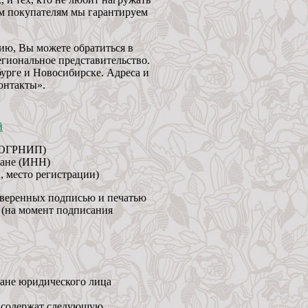
м покупателям мы гарантируем
ию, Вы можете обратиться в
гиональное представительство.
урге и Новосибирске. Адреса и
онтакты».
й
 (ОГРНИП)
гане (ИНН)
, место регистрации)
аверенных подписью и печатью
 (на момент подписания
гане юридического лица
ые содержат следующую