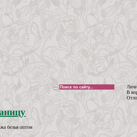
Личн
В ко
Отло
жа белья оптом