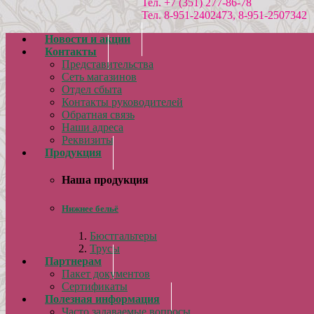
Тел. +7 (351) 277-86-78
Тел. 8-951-2402473, 8-951-2507342
Новости и акции
Контакты
Представительства
Сеть магазинов
Отдел сбыта
Контакты руководителей
Обратная связь
Наши адреса
Реквизиты
Продукция
Наша продукция
Нижнее бельё
Бюстгальтеры
Трусы
Партнерам
Пакет документов
Сертификаты
Полезная информация
Часто задаваемые вопросы