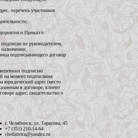
рес, перечень участников
деятельности;
дприятия и Приказ о
 подписан не руководителем,
 назначении.
 лица подписывающего договор
заверенных подписью
ей на момент подписания
ра юридический адрес (место
казанным в договоре, клиент
оворе адрес: свидетельство о
г. Челябинск, ул. Тарасова, 45
+7 (351) 210-14-64
chelfabrica@yandex.ru