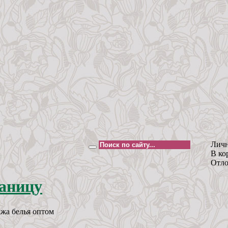
Личн
В ко
Отло
жа белья оптом