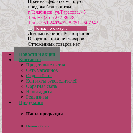
Швейная фабрика «Силуэт» -
продажа белья оптом
г.Челябинск, ул.Тарасова, 45
Тел. +7 (351) 277-86-78
Тел. 8-951-2402473, 8-951-2507342
Личный кабинет
Регистрация
В корзине пока нет товаров
Отложенных товаров нет
Новости и акции
Контакты
Представительства
Сеть магазинов
Отдел сбыта
Контакты руководителей
Обратная связь
Наши адреса
Реквизиты
Продукция
Наша продукция
Нижнее бельё