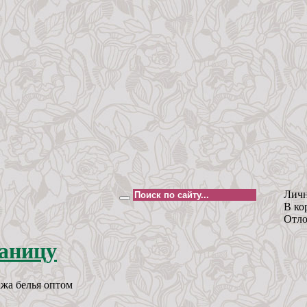
Личн
В ко
Отло
жа белья оптом