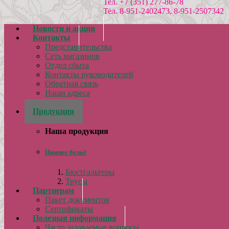
Тел. +7 (351) 277-86-78
Тел. 8-951-2402473, 8-951-2507342
Новости и акции
Контакты
Представительства
Сеть магазинов
Отдел сбыта
Контакты руководителей
Обратная связь
Наши адреса
Реквизиты
Продукция
Наша продукция
Нижнее бельё
Бюстгальтеры
Трусы
Партнерам
Пакет документов
Сертификаты
Полезная информация
Часто задаваемые вопросы