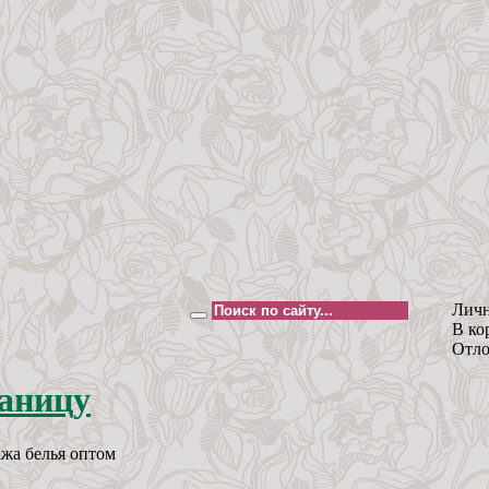
Личн
В ко
Отло
жа белья оптом