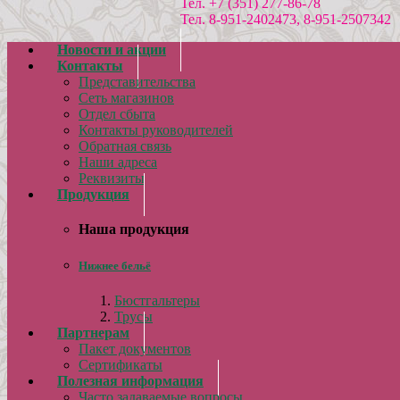
Тел. +7 (351) 277-86-78
Тел. 8-951-2402473, 8-951-2507342
Новости и акции
Контакты
Представительства
Сеть магазинов
Отдел сбыта
Контакты руководителей
Обратная связь
Наши адреса
Реквизиты
Продукция
Наша продукция
Нижнее бельё
Бюстгальтеры
Трусы
Партнерам
Пакет документов
Сертификаты
Полезная информация
Часто задаваемые вопросы