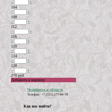
−
+
104
−
+
108
−
+
112
−
+
116
−
+
120
−
+
124
−
+
128
−
+
270 руб
Добавить в корзину
Челябинск и область
Телефон: +7 (351) 277-86-78
Как нас найти?