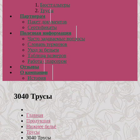
Бюстгальтеры
Трусы
Партнерам
Пакет документов
Сертификаты
Полезная информация
Часто задаваемые вопросы
Словарь терминов
Уход за бельем
Таблица размеров
Работа с парсером
Отзывы
О компании
История
3040 Трусы
Главная
Продукция
Нижнее бельё
Трусы
3040 Трусы