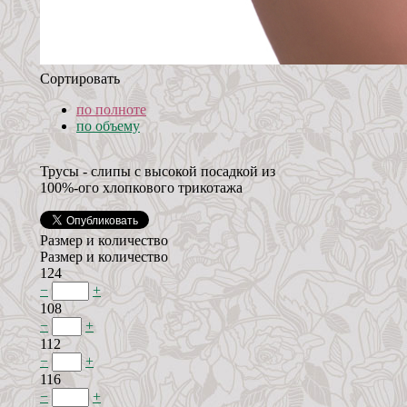
Сортировать
по полноте
по объему
Трусы - слипы с высокой посадкой из
100%-ого хлопкового трикотажа
Размер и количество
Размер и количество
124
−
+
108
−
+
112
−
+
116
−
+