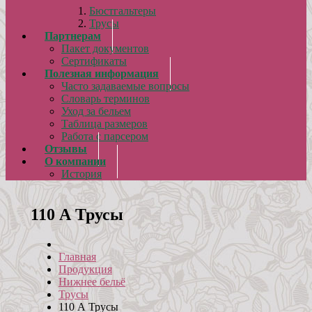
Бюстгальтеры
Трусы
Партнерам
Пакет документов
Сертификаты
Полезная информация
Часто задаваемые вопросы
Словарь терминов
Уход за бельем
Таблица размеров
Работа с парсером
Отзывы
О компании
История
110 А Трусы
Главная
Продукция
Нижнее бельё
Трусы
110 А Трусы