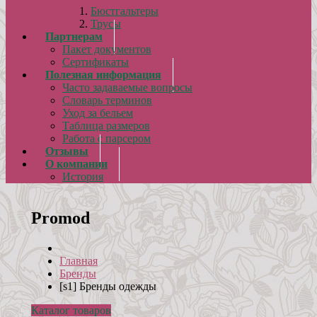
Бюстгальтеры
Трусы
Партнерам
Пакет документов
Сертификаты
Полезная информация
Часто задаваемые вопросы
Словарь терминов
Уход за бельем
Таблица размеров
Работа с парсером
Отзывы
О компании
История
Promod
Главная
Бренды
[s1] Бренды одежды
Каталог товаров