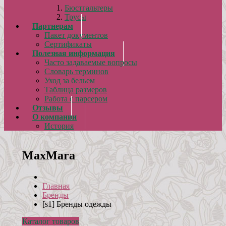
Бюстгальтеры
Трусы
Партнерам
Пакет документов
Сертификаты
Полезная информация
Часто задаваемые вопросы
Словарь терминов
Уход за бельем
Таблица размеров
Работа с парсером
Отзывы
О компании
История
MaxMara
Главная
Бренды
[s1] Бренды одежды
Каталог товаров