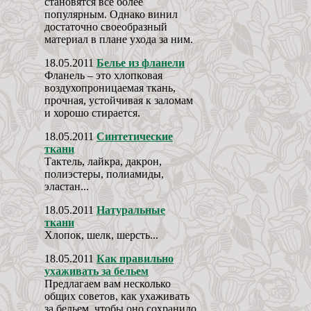
становятся всё более
популярным. Однако винил
достаточно своеобразный
материал в плане ухода за ним.
18.05.2011
Белье из фланели
Фланель – это хлопковая
воздухопроницаемая ткань,
прочная, устойчивая к заломам
и хорошо стирается.
18.05.2011
Синтетические
ткани
Тактель, лайкра, дакрон,
полиэстеры, полиамиды,
эластан...
18.05.2011
Натуральные
ткани
Хлопок, шелк, шерсть...
18.05.2011
Как правильно
ухаживать за бельем
Предлагаем вам несколько
общих советов, как ухаживать
за бельем, чтобы оно сохранило