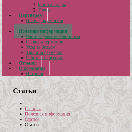
Бюстгальтеры
Трусы
Партнерам
Пакет документов
Сертификаты
Полезная информация
Часто задаваемые вопросы
Словарь терминов
Уход за бельем
Таблица размеров
Работа с парсером
Отзывы
О компании
История
Статьи
Главная
Полезная информация
Статьи
Статьи