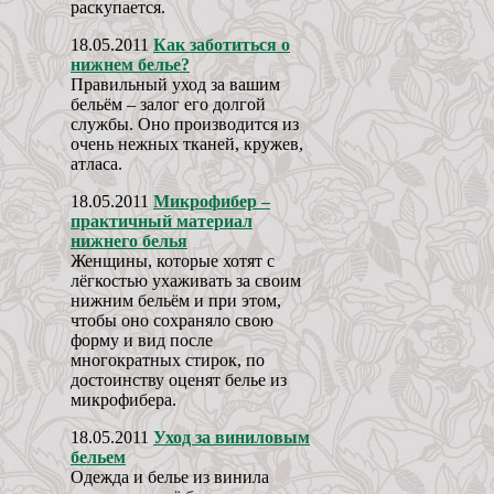
раскупается.
18.05.2011
Как заботиться о
нижнем белье?
Правильный уход за вашим
бельём – залог его долгой
службы. Оно производится из
очень нежных тканей, кружев,
атласа.
18.05.2011
Микрофибер –
практичный материал
нижнего белья
Женщины, которые хотят с
лёгкостью ухаживать за своим
нижним бельём и при этом,
чтобы оно сохраняло свою
форму и вид после
многократных стирок, по
достоинству оценят белье из
микрофибера.
18.05.2011
Уход за виниловым
бельем
Одежда и белье из винила