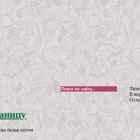
Личн
В ко
Отло
жа белья оптом