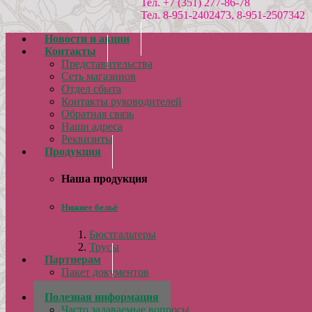
Тел. +7 (351) 277-86-78
Тел. 8-951-2402473, 8-951-2507342
Новости и акции
Контакты
Представительства
Сеть магазинов
Отдел сбыта
Контакты руководителей
Обратная связь
Наши адреса
Реквизиты
Продукция
Наша продукция
Нижнее бельё
Бюстгальтеры
Трусы
Партнерам
Пакет документов
Сертификаты
Полезная информация
Часто задаваемые вопросы