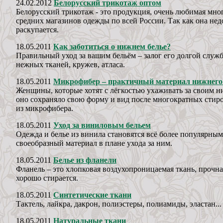
24.02.2012
Белорусский трикотаж оптом
Белорусский трикотаж - это продукция, очень любимая мн
средних магазинов одежды по всей России. Так как она нед
раскупается.
18.05.2011
Как заботиться о нижнем белье?
Правильный уход за вашим бельём – залог его долгой служ
нежных тканей, кружев, атласа.
18.05.2011
Микрофибер – практичный материал нижнего
Женщины, которые хотят с лёгкостью ухаживать за своим н
оно сохраняло свою форму и вид после многократных стиро
из микрофибера.
18.05.2011
Уход за виниловым бельем
Одежда и белье из винила становятся всё более популярны
своеобразный материал в плане ухода за ним.
18.05.2011
Белье из фланели
Фланель – это хлопковая воздухопроницаемая ткань, прочна
хорошо стирается.
18.05.2011
Синтетические ткани
Тактель, лайкра, дакрон, полиэстеры, полиамиды, эластан...
18.05.2011
Натуральные ткани